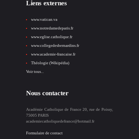
Liens externes
www.vatican.va
www.notredamedeparis.fr
www.eglise.catholique.fr
www.collegedesbernardins.fr
www.academie-francaise.fr
Théologie (Wikipédia)
Voir tous...
Nous contacter
Académie Catholique de France 20, rue de Poissy,
75005 PARIS
academiecatholiquedefrance@hotmail.fr
Formulaire de contact