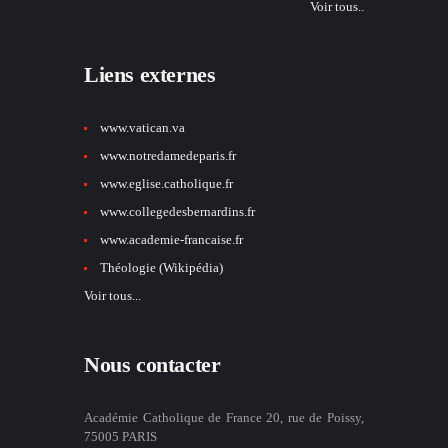
Voir tous..
Liens externes
www.vatican.va
www.notredamedeparis.fr
www.eglise.catholique.fr
www.collegedesbernardins.fr
www.academie-francaise.fr
Théologie (Wikipédia)
Voir tous...
Nous contacter
Académie Catholique de France 20, rue de Poissy,
75005 PARIS