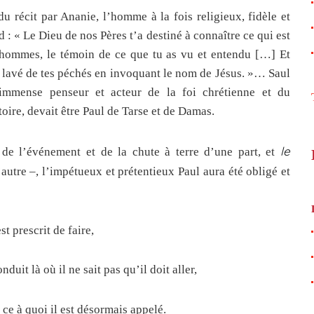
u récit par Ananie, l’homme à la fois religieux, fidèle et
 : « Le Dieu de nos Pères t’a destiné à connaître ce qui est
s hommes, le témoin de ce que tu as vu et entendu […] Et
is lavé de tes péchés en invoquant le nom de Jésus. »… Saul
l’immense penseur et acteur de la foi chrétienne et du
toire, devait être Paul de Tarse et de Damas.
n
le
de l’événement et de la chute à terre d’une part, et
autre –, l’impétueux et prétentieux Paul aura été obligé et
st prescrit de faire,
duit là où il ne sait pas qu’il doit aller,
 ce à quoi il est désormais appelé.