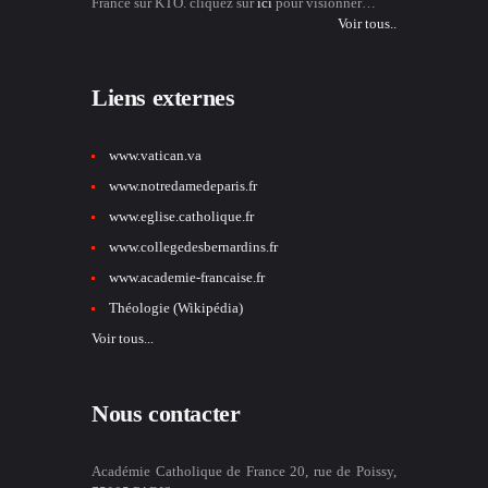
France sur KTO. cliquez sur
ici
pour visionner…
Voir tous..
Liens externes
www.vatican.va
www.notredamedeparis.fr
www.eglise.catholique.fr
www.collegedesbernardins.fr
www.academie-francaise.fr
Théologie (Wikipédia)
Voir tous...
Nous contacter
Académie Catholique de France 20, rue de Poissy,