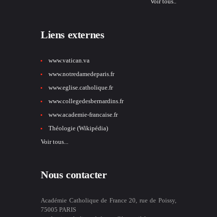
Voir tous..
Liens externes
www.vatican.va
www.notredamedeparis.fr
www.eglise.catholique.fr
www.collegedesbernardins.fr
www.academie-francaise.fr
Théologie (Wikipédia)
Voir tous...
Nous contacter
Académie Catholique de France 20, rue de Poissy,
75005 PARIS