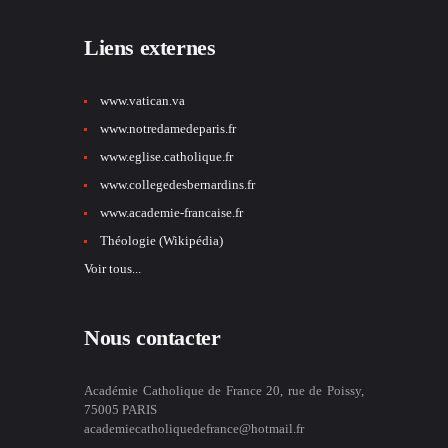
Liens externes
www.vatican.va
www.notredamedeparis.fr
www.eglise.catholique.fr
www.collegedesbernardins.fr
www.academie-francaise.fr
Théologie (Wikipédia)
Voir tous...
Nous contacter
Académie Catholique de France 20, rue de Poissy,
75005 PARIS
academiecatholiquedefrance@hotmail.fr