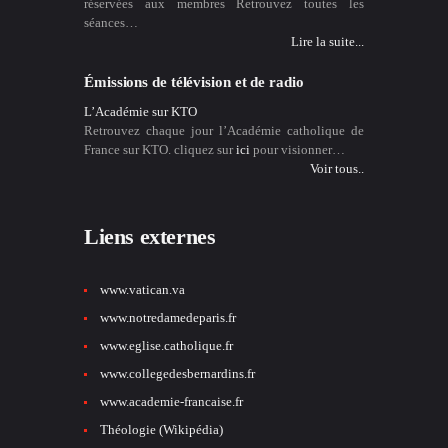
réservées aux membres Retrouvez toutes les
séances…
Lire la suite...
Émissions de télévision et de radio
L’Académie sur KTO
Retrouvez chaque jour l’Académie catholique de
France sur KTO. cliquez sur
ici
pour visionner…
Voir tous..
Liens externes
www.vatican.va
www.notredamedeparis.fr
www.eglise.catholique.fr
www.collegedesbernardins.fr
www.academie-francaise.fr
Théologie (Wikipédia)