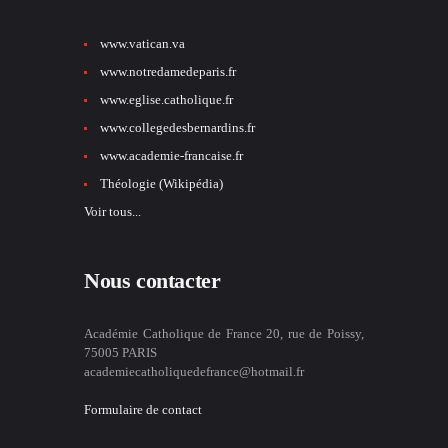
www.vatican.va
www.notredamedeparis.fr
www.eglise.catholique.fr
www.collegedesbernardins.fr
www.academie-francaise.fr
Théologie (Wikipédia)
Voir tous...
Nous contacter
Académie Catholique de France 20, rue de Poissy,
75005 PARIS
academiecatholiquedefrance@hotmail.fr
Formulaire de contact