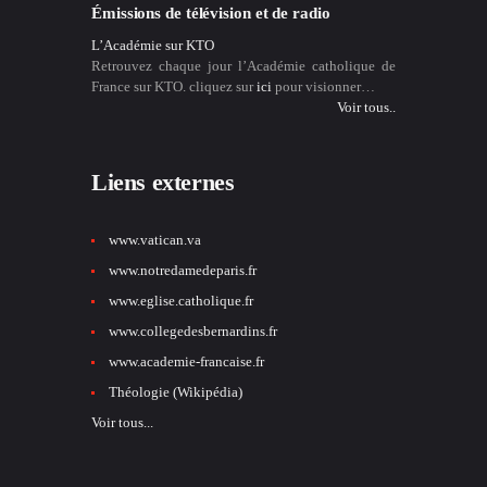
Émissions de télévision et de radio
L’Académie sur KTO
Retrouvez chaque jour l’Académie catholique de
France sur KTO. cliquez sur
ici
pour visionner…
Voir tous..
Liens externes
www.vatican.va
www.notredamedeparis.fr
www.eglise.catholique.fr
www.collegedesbernardins.fr
www.academie-francaise.fr
Théologie (Wikipédia)
Voir tous...